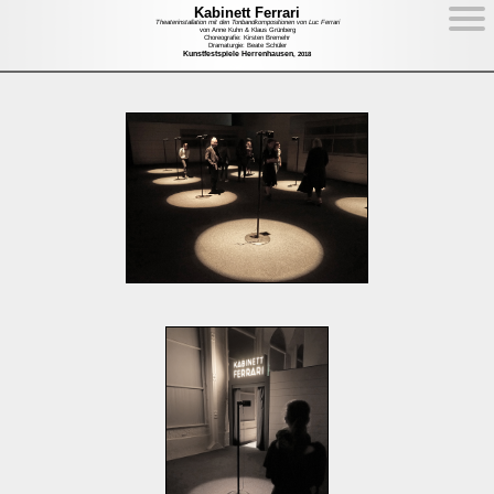
Kabinett Ferrari
Theaterinstallation mit den Tonbandkompositionen von Luc Ferrari
von
Anne Kuhn
& Klaus Grünberg
Choreografie: Kirsten Bremehr
Dramaturgie: Beate Schüler
Kunstfestspiele Herrenhausen
, 2018